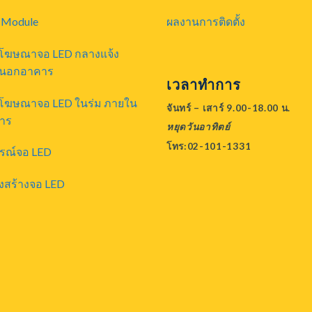
 Module
ผลงานการติดตั้ง
ยโฆษณาจอ LED กลางแจ้ง
นอกอาคาร
เวลาทำการ
ยโฆษณาจอ LED ในร่ม ภายใน
จันทร์ – เสาร์ 9.00-18.00 น.
าร
หยุดวันอาทิตย์
โทร:02-101-1331
กรณ์จอ LED
งสร้างจอ LED