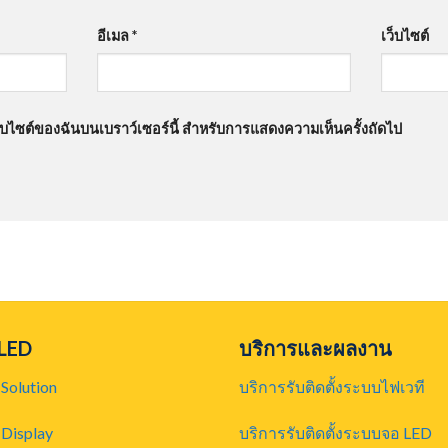
อีเมล
*
เว็บไซต์
อเว็บไซต์ของฉันบนเบราว์เซอร์นี้ สำหรับการแสดงความเห็นครั้งถัดไป
 LED
บริการและผลงาน
Solution
บริการรับติดตั้งระบบไฟเวที
Display
บริการรับติดตั้งระบบจอ LED