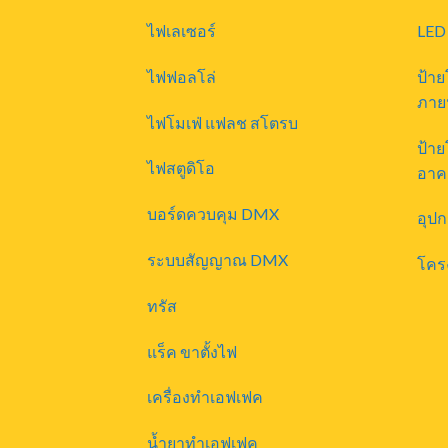
ไฟเลเซอร์
LED
ไฟฟอลโล่
ป้า
ภาย
ไฟโมเฟ่ แฟลช สโตรบ
ป้า
ไฟสตูดิโอ
อาค
บอร์ดควบคุม DMX
อุป
ระบบสัญญาณ DMX
โคร
ทรัส
แร็ค ขาตั้งไฟ
เครื่องทำเอฟเฟค
น้ำยาทำเอฟเฟค