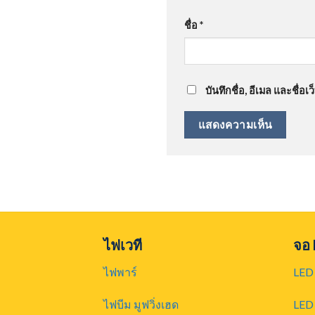
ชื่อ
*
บันทึกชื่อ, อีเมล และชื่
ไฟเวที
จอ
ไฟพาร์
LED 
ไฟบีม มูฟวิ่งเฮด
LED 