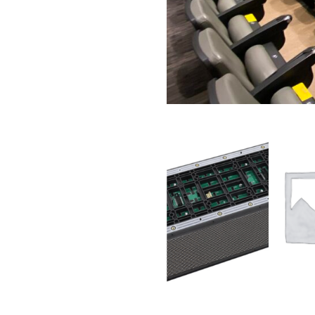
โมดูล
สาย
แค
จอแสดงผล
สัญญาณ
ทร
LED
DMX ยาว
ขนา
ภายนอก
15 เมตร
10
อาคาร
$
700.00
$
9