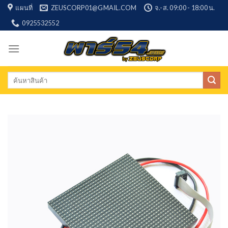
Skip
แผนที่
ZEUSCORP01@GMAIL.COM
จ.-ส. 09:00 - 18:00 น.
to
0925532552
content
Search
for: