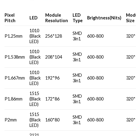
Pixel
Module
LED
Mod
LED
Brightness(Nits)
Pitch
Resolution
Type
Siz
1010
SMD
P1.25mm
(Black
256*128
600-800
320*
3in1
LED)
1010
SMD
P1.538mm
(Black
208*104
600-800
320*
3in1
LED)
1010
SMD
P1.667mm
(Black
192*96
600-800
320*
3in1
LED)
1515
SMD
P1.86mm
(Black
172*86
600-800
320*
3in1
LED)
1515
SMD
P2mm
(Black
160*80
600-800
320*
3in1
LED)
2121