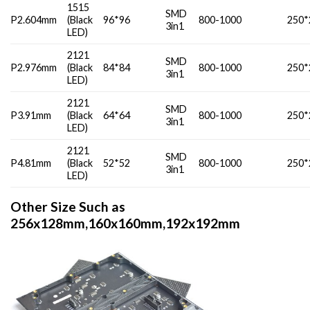
1515
SMD
P2.604mm
(Black
96*96
800-1000
250*
3in1
LED)
2121
SMD
P2.976mm
(Black
84*84
800-1000
250*
3in1
LED)
2121
SMD
P3.91mm
(Black
64*64
800-1000
250*
3in1
LED)
2121
SMD
P4.81mm
(Black
52*52
800-1000
250*
3in1
LED)
Other Size Such as
256x128mm,160x160mm,192x192mm