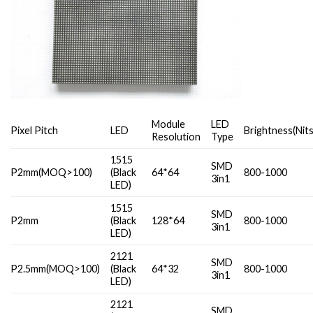
Module
LED
Pixel Pitch
LED
Brightness(Nits
Resolution
Type
1515
SMD
P2mm(MOQ>100)
(Black
64*64
800-1000
3in1
LED)
1515
SMD
P2mm
(Black
128*64
800-1000
3in1
LED)
2121
SMD
P2.5mm(MOQ>100)
(Black
64*32
800-1000
3in1
LED)
2121
SMD