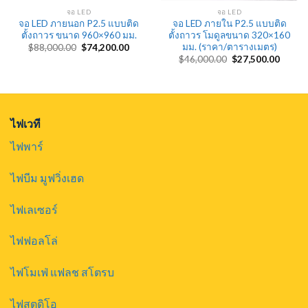
จอ LED
จอ LED
จอ LED ภายนอก P2.5 แบบติด
จอ LED ภายใน P2.5 แบบติด
ตั้งถาวร ขนาด 960×960 มม.
ตั้งถาวร โมดูลขนาด 320×160
มม. (ราคา/ตารางเมตร)
Original
Current
$
88,000.00
$
74,200.00
price
price
Original
Curren
$
46,000.00
$
27,500.00
was:
is:
price
price
$88,000.00.
$74,200.00.
was:
is:
$46,000.00.
$27,50
ไฟเวที
ไฟพาร์
ไฟบีม มูฟวิ่งเฮด
ไฟเลเซอร์
ไฟฟอลโล่
ไฟโมเฟ่ แฟลช สโตรบ
ไฟสตูดิโอ