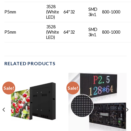
3528
SMD
P5mm
(White
64*32
800-1000
3in1
LED)
3528
SMD
P5mm
(White
64*32
800-1000
3in1
LED)
RELATED PRODUCTS
Sale!
Sale!