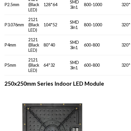
SMD
P2.5mm
(Black
128*64
800-1000
320*
3in1
LED)
2121
SMD
P3.076mm
(Black
104*52
800-1000
320*
3in1
LED)
2121
SMD
P4mm
(Black
80*40
600-800
320*
3in1
LED)
2121
SMD
P5mm
(Black
64*32
600-800
320*
3in1
LED)
250x250mm Series Indoor LED Module