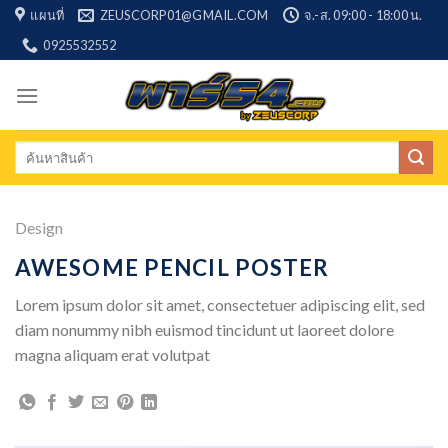
Skip
แผนที่
ZEUSCORP01@GMAIL.COM
จ.-ส. 09:00 - 18:00 น.
to
0925532552
content
Search
for:
Design
AWESOME PENCIL POSTER
Lorem ipsum dolor sit amet, consectetuer adipiscing elit, sed
diam nonummy nibh euismod tincidunt ut laoreet dolore
magna aliquam erat volutpat