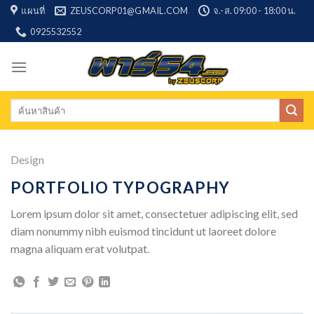
Skip
แผนที่
ZEUSCORP01@GMAIL.COM
จ.-ส. 09:00 - 18:00 น.
to
0925532552
content
Search
for:
Design
PORTFOLIO TYPOGRAPHY
Lorem ipsum dolor sit amet, consectetuer adipiscing elit, sed
diam nonummy nibh euismod tincidunt ut laoreet dolore
magna aliquam erat volutpat.