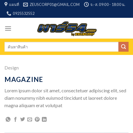
Skip
แผนที่
ZEUSCORP01@GMAIL.COM
จ.-ส. 09:00 - 18:00 น.
to
0925532552
content
Search
for:
Design
MAGAZINE
Lorem ipsum dolor sit amet, consectetuer adipiscing elit, sed
diam nonummy nibh euismod tincidunt ut laoreet dolore
magna aliquam erat volutpat