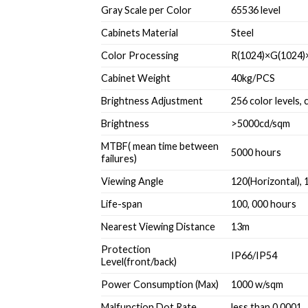
Gray Scale per Color
65536 level
Cabinets Material
Steel
Color Processing
R(1024)×G(1024)
Cabinet Weight
40kg/PCS
Brightness Adjustment
256 color levels,
Brightness
>5000cd/sqm
MTBF( mean time between
5000 hours
failures)
Viewing Angle
120(Horizontal), 
Life-span
100, 000 hours
Nearest Viewing Distance
13m
Protection
IP66/IP54
Level(front/back)
Power Consumption (Max)
1000 w/sqm
Malfunction Dot Rate
less than 0.0001