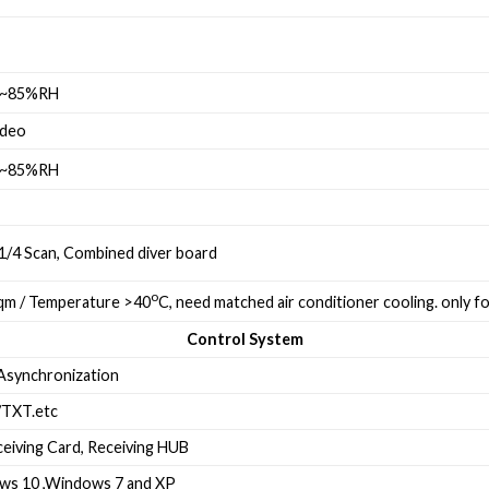
%~85%RH
ideo
%~85%RH
 1/4 Scan, Combined diver board
o
qm / Temperature >40
C, need matched air conditioner cooling. only 
Control System
Asynchronization
TXT.etc
ceiving Card, Receiving HUB
ws 10 ,Windows 7 and XP