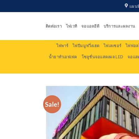
Skip
แผนที
to
content
ติดต่อเรา
ไฟเวที
จอแอลอีดี
บริการและผลงาน
ไฟพาร์
ไฟบีม มูฟวิ่งเฮด
ไฟเลเซอร์
ไฟฟอลโ
น้ำยาทำเอฟเฟค
โซลูชั่นจอแสดงผล LED
จอแส
Sale!