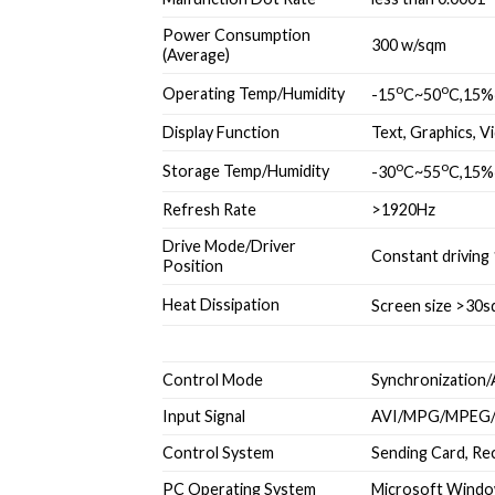
Power Consumption
300 w/sqm
(Average)
o
o
Operating Temp/Humidity
-15
C~50
C,15
Display Function
Text, Graphics, V
o
o
Storage Temp/Humidity
-30
C~55
C,15
Refresh Rate
>1920Hz
Drive Mode/Driver
Constant driving
Position
Heat Dissipation
Screen size >30s
Control Mode
Synchronization/
Input Signal
AVI/MPG/MPEG/
Control System
Sending Card, Re
PC Operating System
Microsoft Windo