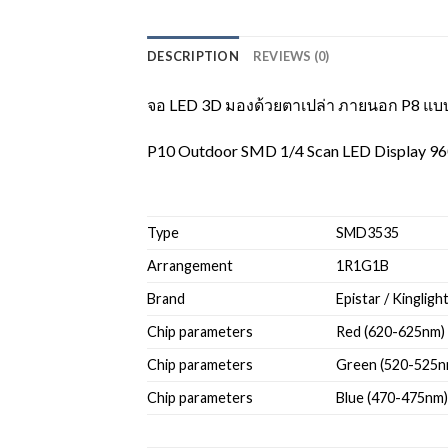
DESCRIPTION
REVIEWS (0)
จอ LED 3D มองด้วยตาเปล่า ภายนอก P8 แบบ
P10 Outdoor SMD 1/4 Scan LED Display 
Type
SMD3535
Arrangement
1R1G1B
Brand
Epistar / Kingligh
Chip parameters
Red (620-625nm)
Chip parameters
Green (520-525n
Chip parameters
Blue (470-475nm)