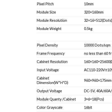
Pixel Pitch
10mm
Module Size
320×160mm
Module Resolution
32×16=512(Dots
Module Weight
0.5kg
Pixel Density
10000 Dots/sqm
Frame Frequency
no less than 60 f
Cabinet Resolution
160×160=25600(
Input Voltage
AC110-220V±10%
Cabinet
960×960×175mm
Dimension(W*H*D)
Output Voltage
DC-5V, 40A/60A
Module Quanty /Cabinet
3×6=18(Pcs)
Color Grayscale
16bit