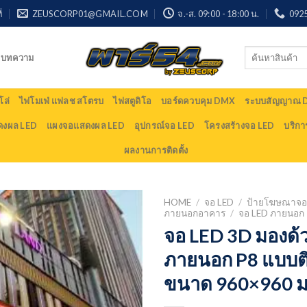
่
ZEUSCORP01@GMAIL.COM
จ.-ส. 09:00 - 18:00 น.
092
Search
บทความ
for:
ล่
ไฟโมเฟ่ แฟลช สโตรบ
ไฟสตูดิโอ
บอร์ดควบคุม DMX
ระบบสัญญาณ
ดงผล LED
แผงจอแสดงผล LED
อุปกรณ์จอ LED
โครงสร้างจอ LED
บริกา
ผลงานการติดตั้ง
HOME
/
จอ LED
/
ป้ายโฆษณาจอ 
ภายนอกอาคาร
/
จอ LED ภายนอก 
จอ LED 3D มองด้
ภายนอก P8 แบบติ
ขนาด 960×960 ม