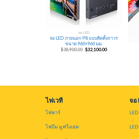
จอ LED
จอ LED ภายนอก P8 แบบติดตั้งถาวร
ขนาด 960×960 มม.
OLUTION
Original
Current
$
38,900.00
$
32,100.00
price
price
ED แบบ 3 มิติ
was:
is:
$38,900.00.
$32,100.00.
ไฟเวที
จอ
ไฟพาร์
LED 
ไฟบีม มูฟวิ่งเฮด
LED 