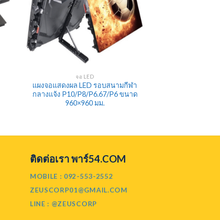
จอ LED
ก
แผงจอแสดงผล LED รอบสนามกีฬา
กลางแจ้ง P10/P8/P6.67/P6 ขนาด
960×960 มม.
ติดต่อเรา พาร์54.COM
MOBILE : 092-553-2552
ZEUSCORP01@GMAIL.COM
LINE : @ZEUSCORP