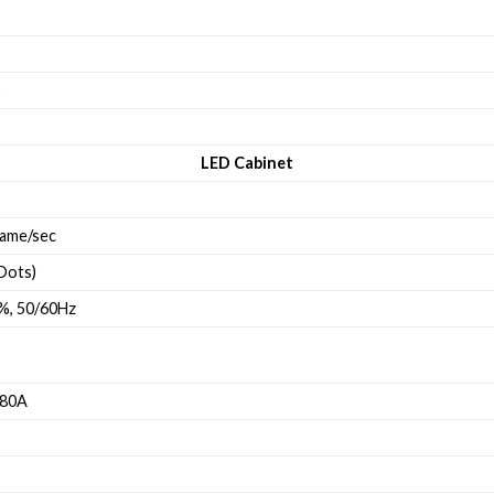
)
LED Cabinet
rame/sec
Dots)
, 50/60Hz
/80A