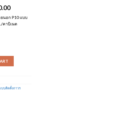
l
Current
0.00
price
ภายนอก P10 แบบ
is:
./คาบิเนต
0.00.
$43,200.00.
อก P8 แบบติดตั้งถาวร ขนาด 960x960 มม. quantity
CART
บบติดตั้งถาวร