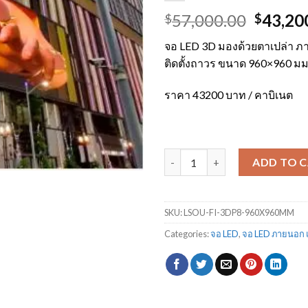
Origina
57,000.00
43,20
$
$
price
จอ LED 3D มองด้วยตาเปล่า 
was:
ติดตั้งถาวร ขนาด 960×960 มม
$57,00
ราคา 43200 บาท / คาบิเนต
จอ LED 3D มองด้วยตาเปล่า ภายน
ADD TO 
SKU:
LSOU-FI-3DP8-960X960MM
Categories:
จอ LED
,
จอ LED ภายนอก แ