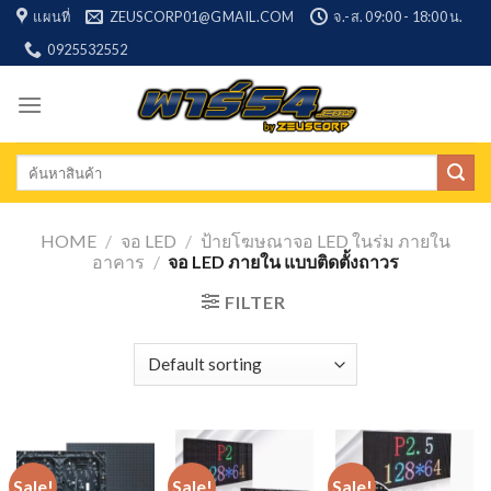
Skip
แผนที่
ZEUSCORP01@GMAIL.COM
จ.-ส. 09:00 - 18:00 น.
to
0925532552
content
Search
for:
HOME
/
จอ LED
/
ป้ายโฆษณาจอ LED ในร่ม ภายใน
อาคาร
/
จอ LED ภายใน แบบติดตั้งถาวร
FILTER
Sale!
Sale!
Sale!