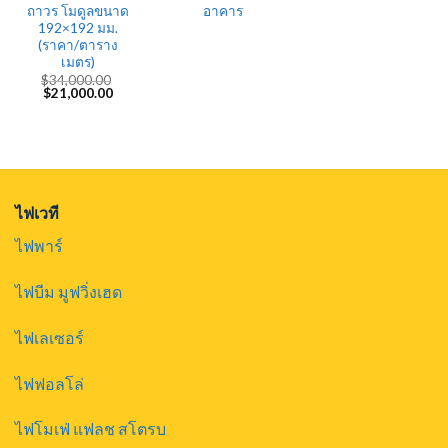
ถาวร โมดูลขนาด
อาคาร
192×192 มม.
(ราคา/ตาราง
เมตร)
$
34,000.00
Original
Current
$
21,000.00
price
price
was:
is:
$34,000.00.
$21,000.00.
ไฟเวที
ไฟพาร์
ไฟบีม มูฟวิ่งเฮด
ไฟเลเซอร์
ไฟฟอลโล่
ไฟโมเฟ่ แฟลช สโตรบ