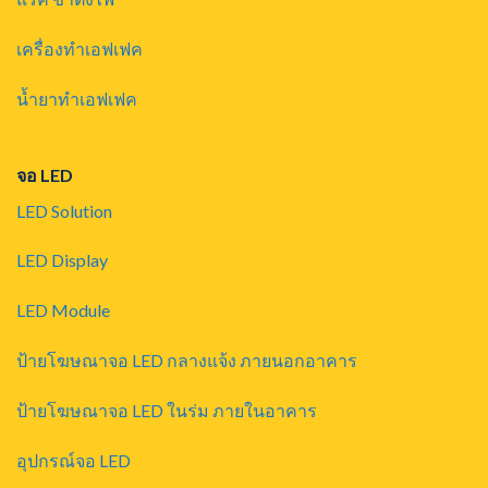
เครื่องทำเอฟเฟค
น้ำยาทำเอฟเฟค
จอ LED
LED Solution
LED Display
LED Module
ป้ายโฆษณาจอ LED กลางแจ้ง ภายนอกอาคาร
ป้ายโฆษณาจอ LED ในร่ม ภายในอาคาร
อุปกรณ์จอ LED