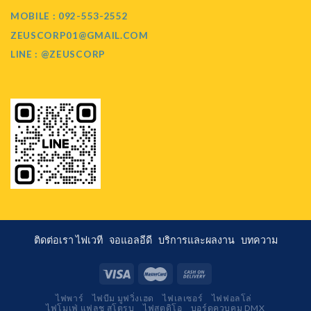
MOBILE : 092-553-2552
ZEUSCORP01@GMAIL.COM
LINE : @ZEUSCORP
ติดต่อเรา
ไฟเวที
จอแอลอีดี
บริการและผลงาน
บทความ
ไฟพาร์
ไฟบีม มูฟวิ่งเฮด
ไฟเลเซอร์
ไฟฟอลโล่
ไฟโมเฟ่ แฟลช สโตรบ
ไฟสตูดิโอ
บอร์ดควบคุม DMX