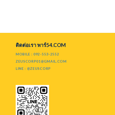
ติดต่อเรา พาร์54.COM
MOBILE : 092-553-2552
ZEUSCORP01@GMAIL.COM
LINE : @ZEUSCORP