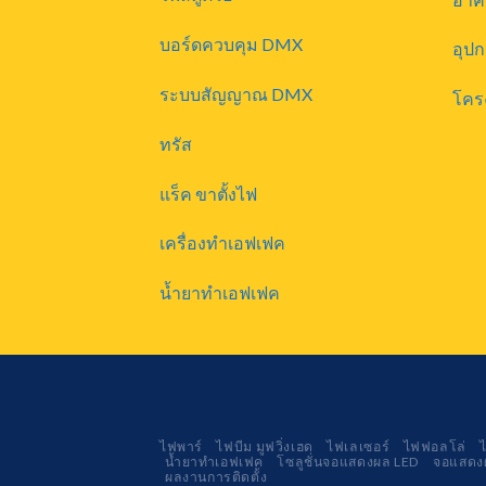
บอร์ดควบคุม DMX
อุป
ระบบสัญญาณ DMX
โคร
ทรัส
แร็ค ขาตั้งไฟ
เครื่องทำเอฟเฟค
น้ำยาทำเอฟเฟค
ไฟพาร์
ไฟบีม มูฟวิ่งเฮด
ไฟเลเซอร์
ไฟฟอลโล่
น้ำยาทำเอฟเฟค
โซลูชั่นจอแสดงผล LED
จอแสดง
ผลงานการติดตั้ง