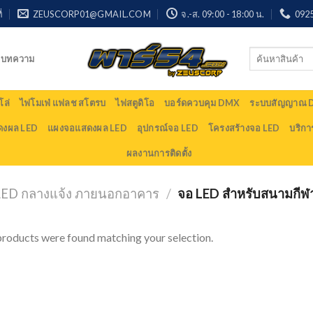
่
ZEUSCORP01@GMAIL.COM
จ.-ส. 09:00 - 18:00 น.
092
Search
บทความ
for:
ล่
ไฟโมเฟ่ แฟลช สโตรบ
ไฟสตูดิโอ
บอร์ดควบคุม DMX
ระบบสัญญาณ
ดงผล LED
แผงจอแสดงผล LED
อุปกรณ์จอ LED
โครงสร้างจอ LED
บริกา
ผลงานการติดตั้ง
ED กลางแจ้ง ภายนอกอาคาร
/
จอ LED สำหรับสนามกีฬา
roducts were found matching your selection.