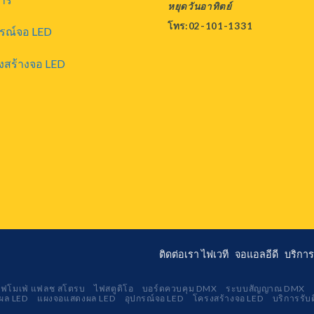
หยุดวันอาทิตย์
โทร:02-101-1331
กรณ์จอ LED
งสร้างจอ LED
ติดต่อเรา
ไฟเวที
จอแอลอีดี
บริกา
ไฟโมเฟ่ แฟลช สโตรบ
ไฟสตูดิโอ
บอร์ดควบคุม DMX
ระบบสัญญาณ DMX
ผล LED
แผงจอแสดงผล LED
อุปกรณ์จอ LED
โครงสร้างจอ LED
บริการรับ