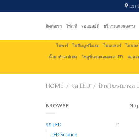
Skip
แผนที
to
content
ติดต่อเรา
ไฟเวที
จอแอลอีดี
บริการและผลงาน
ไฟพาร์
ไฟบีม มูฟวิ่งเฮด
ไฟเลเซอร์
ไฟฟอลโ
น้ำยาทำเอฟเฟค
โซลูชั่นจอแสดงผล LED
จอแส
HOME
/
จอ LED
/
ป้ายโฆษณาจอ L
BROWSE
No p
จอ LED
LED Solution