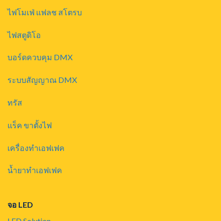
ไฟโมเฟ่ แฟลช สโตรบ
ไฟสตูดิโอ
บอร์ดควบคุม DMX
ระบบสัญญาณ DMX
ทรัส
แร็ค ขาตั้งไฟ
เครื่องทำเอฟเฟค
น้ำยาทำเอฟเฟค
จอ LED
LED Solution