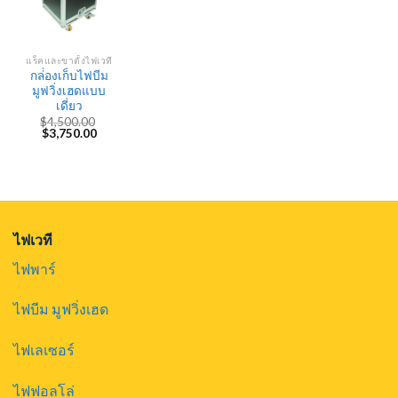
แร็คและขาตั้งไฟเวที
กล่่องเก็บไฟบีม
มูฟวิ่งเฮดแบบ
เดี่ยว
$
4,500.00
Original
Current
$
3,750.00
price
price
was:
is:
$4,500.00.
$3,750.00.
ไฟเวที
ไฟพาร์
ไฟบีม มูฟวิ่งเฮด
ไฟเลเซอร์
ไฟฟอลโล่