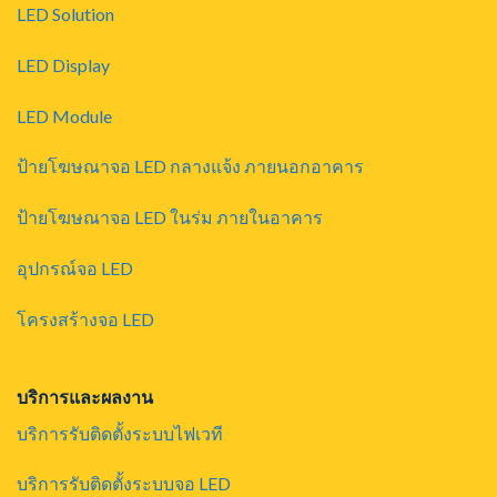
LED Solution
LED Display
LED Module
ป้ายโฆษณาจอ LED กลางแจ้ง ภายนอกอาคาร
ป้ายโฆษณาจอ LED ในร่ม ภายในอาคาร
อุปกรณ์จอ LED
โครงสร้างจอ LED
บริการและผลงาน
บริการรับติดตั้งระบบไฟเวที
บริการรับติดตั้งระบบจอ LED