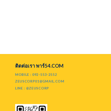
ติดต่อเรา พาร์54.COM
MOBILE : 092-553-2552
ZEUSCORP01@GMAIL.COM
LINE : @ZEUSCORP