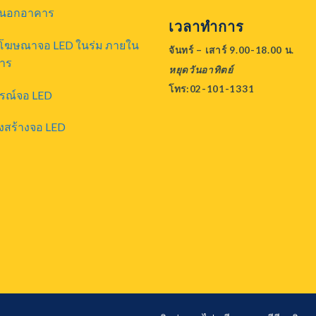
นอกอาคาร
เวลาทำการ
ยโฆษณาจอ LED ในร่ม ภายใน
จันทร์ – เสาร์ 9.00-18.00 น.
าร
หยุดวันอาทิตย์
โทร:02-101-1331
กรณ์จอ LED
งสร้างจอ LED