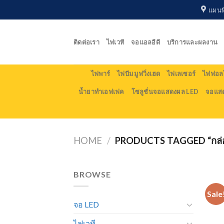
Skip
แผนที
to
content
ติดต่อเรา
ไฟเวที
จอแอลอีดี
บริการและผลงาน
ไฟพาร์
ไฟบีม มูฟวิ่งเฮด
ไฟเลเซอร์
ไฟฟอลโ
น้ำยาทำเอฟเฟค
โซลูชั่นจอแสดงผล LED
จอแส
HOME
/
PRODUCTS TAGGED “กล่อง 
BROWSE
Sale
จอ LED
ไฟเวที