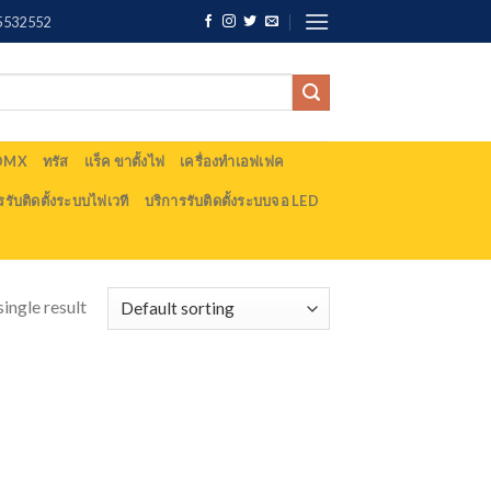
5532552
 DMX
ทรัส
แร็ค ขาตั้งไฟ
เครื่องทำเอฟเฟค
รรับติดตั้งระบบไฟเวที
บริการรับติดตั้งระบบจอ LED
ingle result