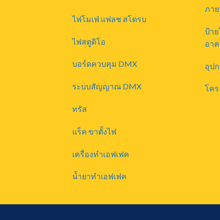
ภาย
ไฟโมเฟ่ แฟลช สโตรบ
ป้า
ไฟสตูดิโอ
อาค
บอร์ดควบคุม DMX
อุป
ระบบสัญญาณ DMX
โคร
ทรัส
แร็ค ขาตั้งไฟ
เครื่องทำเอฟเฟค
น้ำยาทำเอฟเฟค