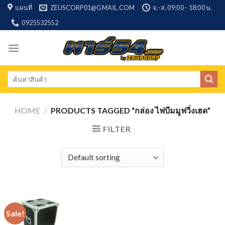
Skip
แผนที่
ZEUSCORP01@GMAIL.COM
จ.-ส. 09:00 - 18:00 น.
to
0925532552
content
Search
for:
HOME
/
PRODUCTS TAGGED “กล่อง ไฟบีมมูฟวิ่งเฮด”
FILTER
Sale!