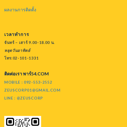
ผลงานการติดตั้ง
เวลาทำการ
จันทร์ – เสาร์ 9.00-18.00 น.
หยุดวันอาทิตย์
โทร:02-101-1331
ติดต่อเรา พาร์54.COM
MOBILE : 092-553-2552
ZEUSCORP01@GMAIL.COM
LINE : @ZEUSCORP