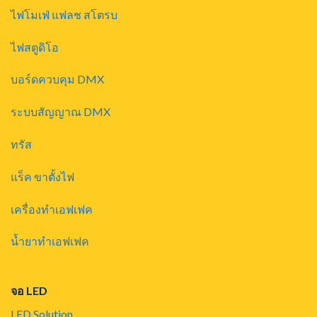
ไฟโมเฟ่ แฟลช สโตรบ
ไฟสตูดิโอ
บอร์ดควบคุม DMX
ระบบสัญญาณ DMX
ทรัส
แร็ค ขาตั้งไฟ
เครื่องทำเอฟเฟค
น้ำยาทำเอฟเฟค
จอ LED
LED Solution