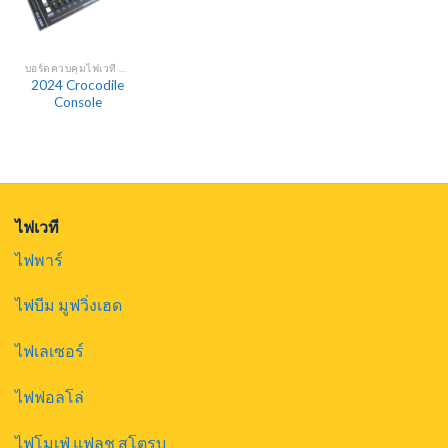
บอร์ดควบคุมไฟเวที DMX
2024 Crocodile
Console
ไฟเวที
ไฟพาร์
ไฟบีม มูฟวิ่งเฮด
ไฟเลเซอร์
ไฟฟอลโล่
ไฟโมเฟ่ แฟลช สโตรบ