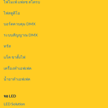
ไฟโมเฟ่ แฟลช สโตรบ
ไฟสตูดิโอ
บอร์ดควบคุม DMX
ระบบสัญญาณ DMX
ทรัส
แร็ค ขาตั้งไฟ
เครื่องทำเอฟเฟค
น้ำยาทำเอฟเฟค
จอ LED
LED Solution