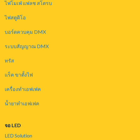
ไฟโมเฟ่ แฟลช สโตรบ
ไฟสตูดิโอ
บอร์ดควบคุม DMX
ระบบสัญญาณ DMX
ทรัส
แร็ค ขาตั้งไฟ
เครื่องทำเอฟเฟค
น้ำยาทำเอฟเฟค
จอ LED
LED Solution