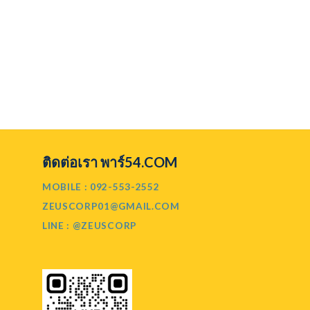
ติดต่อเรา พาร์54.COM
MOBILE : 092-553-2552
ZEUSCORP01@GMAIL.COM
LINE : @ZEUSCORP