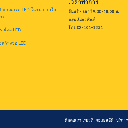
เวลาทำการ
ยโฆษณาจอ LED ในร่ม ภายใน
จันทร์ – เสาร์ 9.00-18.00 น.
าร
หยุดวันอาทิตย์
โทร:02-101-1331
กรณ์จอ LED
งสร้างจอ LED
ติดต่อเรา
ไฟเวที
จอแอลอีดี
บริกา