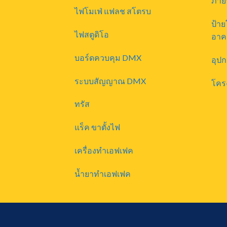
ภาย
ไฟโมเฟ่ แฟลช สโตรบ
ป้า
ไฟสตูดิโอ
อาค
บอร์ดควบคุม DMX
อุป
ระบบสัญญาณ DMX
โคร
ทรัส
แร็ค ขาตั้งไฟ
เครื่องทำเอฟเฟค
น้ำยาทำเอฟเฟค