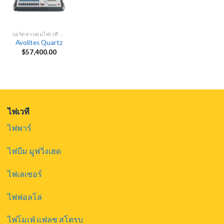
บอร์ดควบคุมไฟเวที DMX
Avolites Quartz
$
57,400.00
ไฟเวที
ไฟพาร์
ไฟบีม มูฟวิ่งเฮด
ไฟเลเซอร์
ไฟฟอลโล่
ไฟโมเฟ่ แฟลช สโตรบ