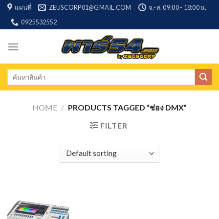
Skip
แผนที่
ZEUSCORP01@GMAIL.COM
จ.-ส. 09:00 - 18:00 น.
to
0925532552
content
Search
for:
HOME
/
PRODUCTS TAGGED “ช่อง DMX”
FILTER