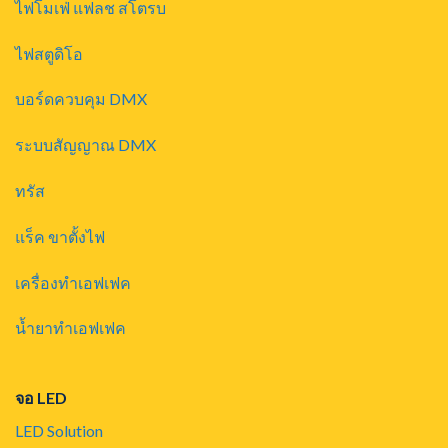
ไฟโมเฟ่ แฟลช สโตรบ
ไฟสตูดิโอ
บอร์ดควบคุม DMX
ระบบสัญญาณ DMX
ทรัส
แร็ค ขาตั้งไฟ
เครื่องทำเอฟเฟค
น้ำยาทำเอฟเฟค
จอ LED
LED Solution