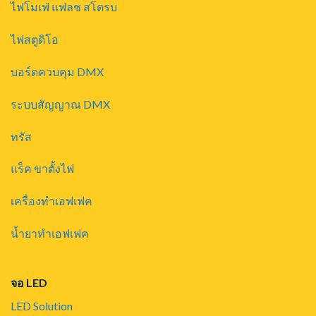
ไฟโมเฟ่ แฟลช สโตรบ
ไฟสตูดิโอ
บอร์ดควบคุม DMX
ระบบสัญญาณ DMX
ทรัส
แร็ค ขาตั้งไฟ
เครื่องทำเอฟเฟค
น้ำยาทำเอฟเฟค
จอ LED
LED Solution