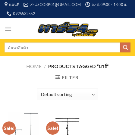
Skip
แผนที่
ZEUSCORP01@GMAIL.COM
จ.-ส. 09:00 - 18:00 น.
to
0925532552
content
Search
for:
HOME
/
PRODUCTS TAGGED “บาร์”
FILTER
Sale!
Sale!