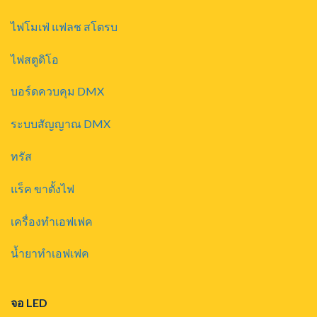
ไฟโมเฟ่ แฟลช สโตรบ
ไฟสตูดิโอ
บอร์ดควบคุม DMX
ระบบสัญญาณ DMX
ทรัส
แร็ค ขาตั้งไฟ
เครื่องทำเอฟเฟค
น้ำยาทำเอฟเฟค
จอ LED