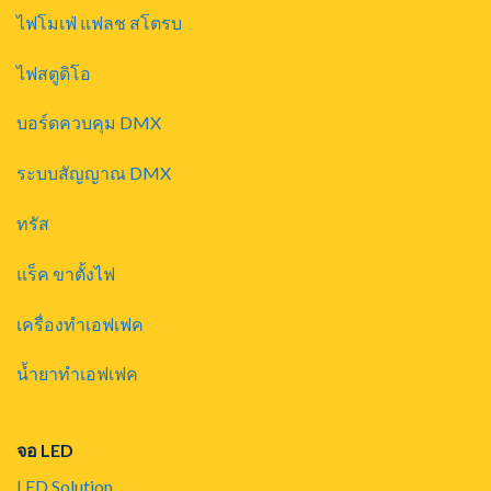
ไฟโมเฟ่ แฟลช สโตรบ
ไฟสตูดิโอ
บอร์ดควบคุม DMX
ระบบสัญญาณ DMX
ทรัส
แร็ค ขาตั้งไฟ
เครื่องทำเอฟเฟค
น้ำยาทำเอฟเฟค
จอ LED
LED Solution