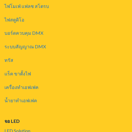
ไฟโมเฟ่ แฟลช สโตรบ
ไฟสตูดิโอ
บอร์ดควบคุม DMX
ระบบสัญญาณ DMX
ทรัส
แร็ค ขาตั้งไฟ
เครื่องทำเอฟเฟค
น้ำยาทำเอฟเฟค
จอ LED
LED Solution