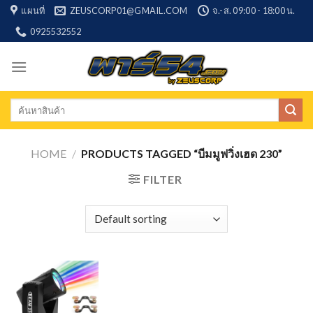
Skip
แผนที่
ZEUSCORP01@GMAIL.COM
จ.-ส. 09:00 - 18:00 น.
to
0925532552
content
Search
for:
HOME
/
PRODUCTS TAGGED “บีมมูฟวิ่งเฮด 230”
FILTER