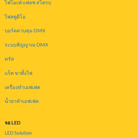
ไฟโมเฟ่ แฟลช สโตรบ
ไฟสตูดิโอ
บอร์ดควบคุม DMX
ระบบสัญญาณ DMX
ทรัส
แร็ค ขาตั้งไฟ
เครื่องทำเอฟเฟค
น้ำยาทำเอฟเฟค
จอ LED
LED Solution