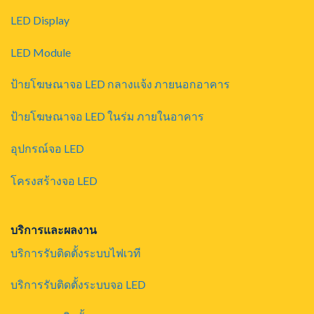
LED Display
LED Module
ป้ายโฆษณาจอ LED กลางแจ้ง ภายนอกอาคาร
ป้ายโฆษณาจอ LED ในร่ม ภายในอาคาร
อุปกรณ์จอ LED
โครงสร้างจอ LED
บริการและผลงาน
บริการรับติดตั้งระบบไฟเวที
บริการรับติดตั้งระบบจอ LED