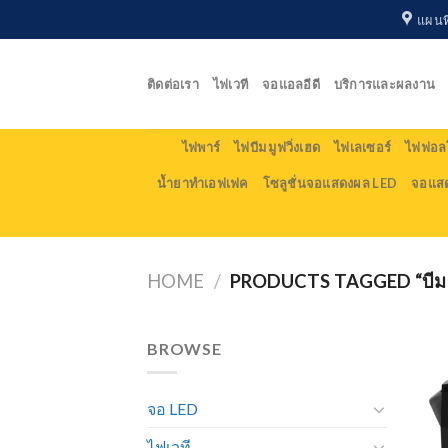
Skip
แผนที
to
content
ติดต่อเรา
ไฟเวที
จอแอลอีดี
บริการและผลงาน
ไฟพาร์
ไฟบีม มูฟวิ่งเฮด
ไฟเลเซอร์
ไฟฟอลโ
น้ำยาทำเอฟเฟค
โซลูชั่นจอแสดงผล LED
จอแส
HOME
/
PRODUCTS TAGGED “บีม
BROWSE
จอ LED
ไฟเวที