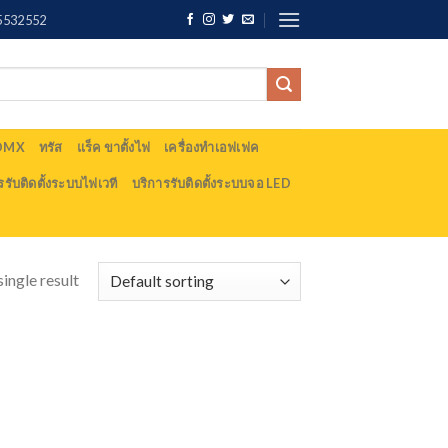
5532552
 DMX
ทรัส
แร็ค ขาตั้งไฟ
เครื่องทำเอฟเฟค
รรับติดตั้งระบบไฟเวที
บริการรับติดตั้งระบบจอ LED
ingle result