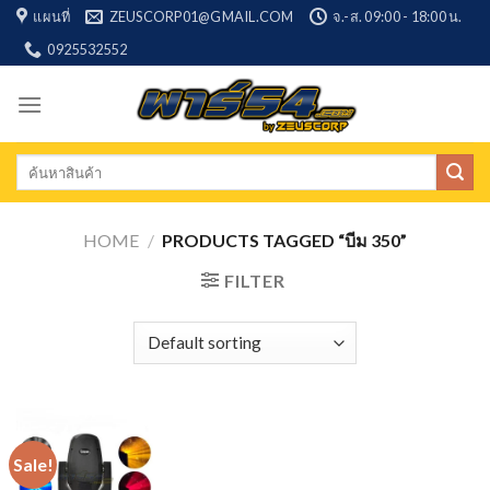
Skip
แผนที่
ZEUSCORP01@GMAIL.COM
จ.-ส. 09:00 - 18:00 น.
to
0925532552
content
Search
for:
HOME
/
PRODUCTS TAGGED “บีม 350”
FILTER
Sale!