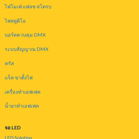
ไฟโมเฟ่ แฟลช สโตรบ
ไฟสตูดิโอ
บอร์ดควบคุม DMX
ระบบสัญญาณ DMX
ทรัส
แร็ค ขาตั้งไฟ
เครื่องทำเอฟเฟค
น้ำยาทำเอฟเฟค
จอ LED
LED Solution