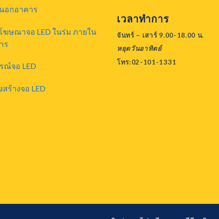
นอกอาคาร
เวลาทำการ
ยโฆษณาจอ LED ในร่ม ภายใน
จันทร์ – เสาร์ 9.00-18.00 น.
าร
หยุดวันอาทิตย์
โทร:02-101-1331
กรณ์จอ LED
งสร้างจอ LED