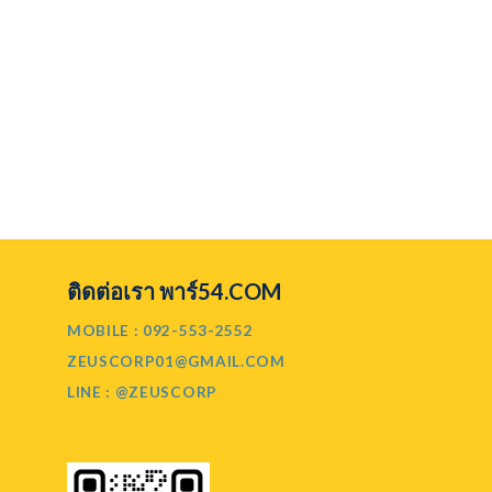
ติดต่อเรา พาร์54.COM
MOBILE : 092-553-2552
ZEUSCORP01@GMAIL.COM
LINE : @ZEUSCORP