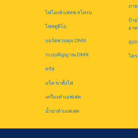
ภาย
ไฟโมเฟ่ แฟลช สโตรบ
ป้า
ไฟสตูดิโอ
อาค
บอร์ดควบคุม DMX
อุป
ระบบสัญญาณ DMX
โคร
ทรัส
แร็ค ขาตั้งไฟ
เครื่องทำเอฟเฟค
น้ำยาทำเอฟเฟค