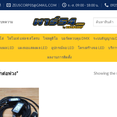
่
ZEUSCORP01@GMAIL.COM
จ.-ส. 09:00 - 18:00 น.
092
Search
บทความ
for:
ล่
ไฟโมเฟ่ แฟลช สโตรบ
ไฟสตูดิโอ
บอร์ดควบคุม DMX
ระบบสัญญาณ
ดงผล LED
แผงจอแสดงผล LED
อุปกรณ์จอ LED
โครงสร้างจอ LED
บริกา
ผลงานการติดตั้ง
Showing the s
ต่อพ่วง”