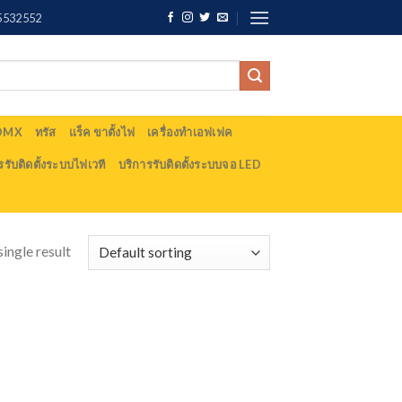
5532552
 DMX
ทรัส
แร็ค ขาตั้งไฟ
เครื่องทำเอฟเฟค
รรับติดตั้งระบบไฟเวที
บริการรับติดตั้งระบบจอ LED
ingle result