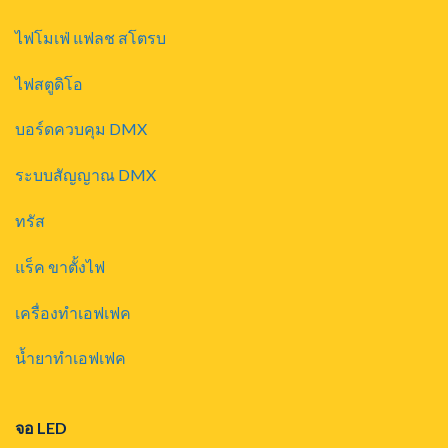
ไฟโมเฟ่ แฟลช สโตรบ
ไฟสตูดิโอ
บอร์ดควบคุม DMX
ระบบสัญญาณ DMX
ทรัส
แร็ค ขาตั้งไฟ
เครื่องทำเอฟเฟค
น้ำยาทำเอฟเฟค
จอ LED