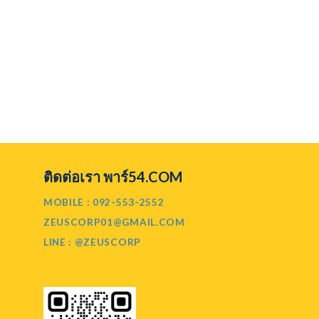
ติดต่อเรา พาร์54.COM
MOBILE : 092-553-2552
ZEUSCORP01@GMAIL.COM
LINE : @ZEUSCORP