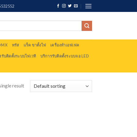
5532552
 DMX
ทรัส
แร็ค ขาตั้งไฟ
เครื่องทำเอฟเฟค
รรับติดตั้งระบบไฟเวที
บริการรับติดตั้งระบบจอ LED
ingle result