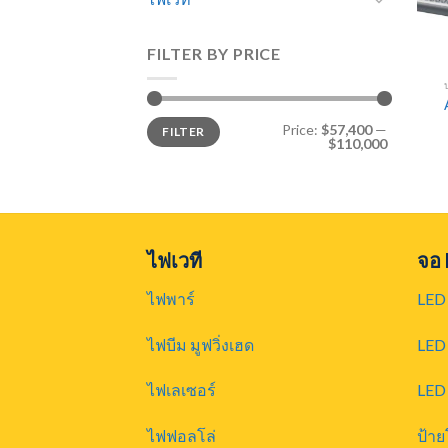
FILTER BY PRICE
Min
Max
Price:
$57,400
—
FILTER
price
price
$110,000
ไฟเวที
จอ
ไฟพาร์
LED 
ไฟบีม มูฟวิ่งเฮด
LED 
ไฟเลเซอร์
LED
ไฟฟอลโล่
ป้า