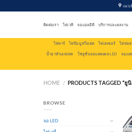
Skip
แผนที
to
content
ติดต่อเรา
ไฟเวที
จอแอลอีดี
บริการและผลงาน
ไฟพาร์
ไฟบีม มูฟวิ่งเฮด
ไฟเลเซอร์
ไฟฟอลโ
น้ำยาทำเอฟเฟค
โซลูชั่นจอแสดงผล LED
จอแส
HOME
/
PRODUCTS TAGGED “ยูนิเ
BROWSE
จอ LED
ไฟเวที