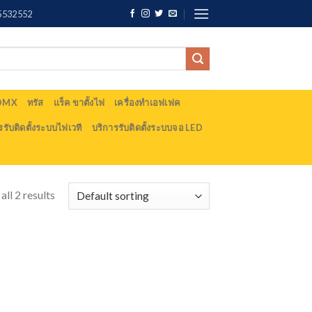
5532552
 DMX
ทรัส
แร็ค ขาตั้งไฟ
เครื่องทำเอฟเฟค
รรับติดตั้งระบบไฟเวที
บริการรับติดตั้งระบบจอ LED
ll 2 results