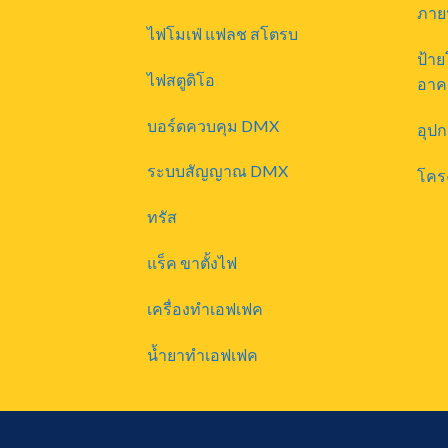
ภาย
ไฟโมเฟ่ แฟลช สโตรบ
ป้า
ไฟสตูดิโอ
อาค
บอร์ดควบคุม DMX
อุป
ระบบสัญญาณ DMX
โคร
ทรัส
แร็ค ขาตั้งไฟ
เครื่องทำเอฟเฟค
น้ำยาทำเอฟเฟค