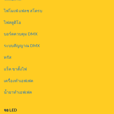
ไฟโมเฟ่ แฟลช สโตรบ
ไฟสตูดิโอ
บอร์ดควบคุม DMX
ระบบสัญญาณ DMX
ทรัส
แร็ค ขาตั้งไฟ
เครื่องทำเอฟเฟค
น้ำยาทำเอฟเฟค
จอ LED