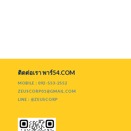
ติดต่อเรา พาร์54.COM
MOBILE : 092-553-2552
ZEUSCORP01@GMAIL.COM
LINE : @ZEUSCORP