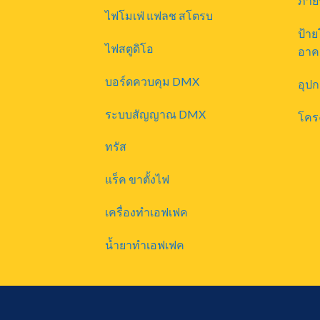
ภาย
ไฟโมเฟ่ แฟลช สโตรบ
ป้า
ไฟสตูดิโอ
อาค
บอร์ดควบคุม DMX
อุป
ระบบสัญญาณ DMX
โคร
ทรัส
แร็ค ขาตั้งไฟ
เครื่องทำเอฟเฟค
น้ำยาทำเอฟเฟค