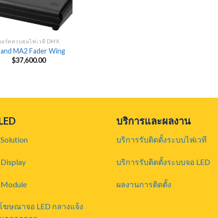
บอร์ดควบคุมไฟเวที DMX
and MA2 Fader Wing
$
37,600.00
 LED
บริการและผลงาน
Solution
บริการรับติดตั้งระบบไฟเวที
Display
บริการรับติดตั้งระบบจอ LED
 Module
ผลงานการติดตั้ง
ยโฆษณาจอ LED กลางแจ้ง