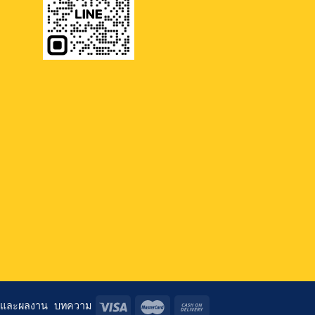
รและผลงาน
บทความ