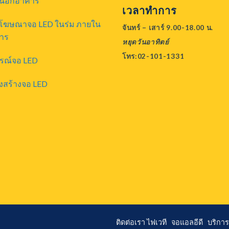
นอกอาคาร
เวลาทำการ
ยโฆษณาจอ LED ในร่ม ภายใน
จันทร์ – เสาร์ 9.00-18.00 น.
าร
หยุดวันอาทิตย์
โทร:02-101-1331
กรณ์จอ LED
งสร้างจอ LED
ติดต่อเรา
ไฟเวที
จอแอลอีดี
บริกา