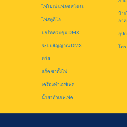
ภาย
ไฟโมเฟ่ แฟลช สโตรบ
ป้า
ไฟสตูดิโอ
อาค
บอร์ดควบคุม DMX
อุป
ระบบสัญญาณ DMX
โคร
ทรัส
แร็ค ขาตั้งไฟ
เครื่องทำเอฟเฟค
น้ำยาทำเอฟเฟค