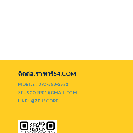
ติดต่อเรา พาร์54.COM
MOBILE : 092-553-2552
ZEUSCORP01@GMAIL.COM
LINE : @ZEUSCORP