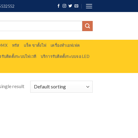
5532552
 DMX
ทรัส
แร็ค ขาตั้งไฟ
เครื่องทำเอฟเฟค
รรับติดตั้งระบบไฟเวที
บริการรับติดตั้งระบบจอ LED
ingle result