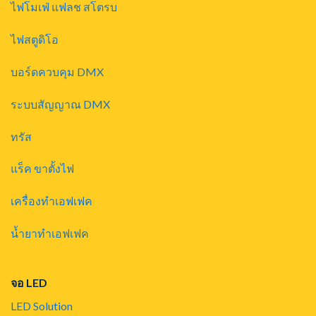
ไฟโมเฟ่ แฟลช สโตรบ
ไฟสตูดิโอ
บอร์ดควบคุม DMX
ระบบสัญญาณ DMX
ทรัส
แร็ค ขาตั้งไฟ
เครื่องทำเอฟเฟค
น้ำยาทำเอฟเฟค
จอ LED
LED Solution