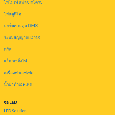
ไฟโมเฟ่ แฟลช สโตรบ
ไฟสตูดิโอ
บอร์ดควบคุม DMX
ระบบสัญญาณ DMX
ทรัส
แร็ค ขาตั้งไฟ
เครื่องทำเอฟเฟค
น้ำยาทำเอฟเฟค
จอ LED
LED Solution