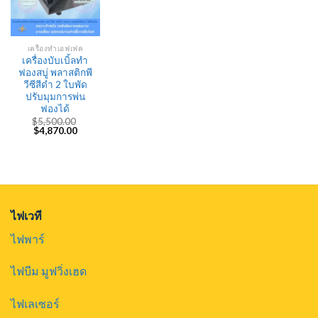
เครื่องทำเอฟเฟค
เครื่องบับเบิ้ลทำ
ฟองสบู่ พลาสติกพี
วีซีสีดำ 2 ใบพัด
ปรับมุมการพ่น
ฟองได้
$
5,500.00
Original
Current
$
4,870.00
price
price
was:
is:
$5,500.00.
$4,870.00.
ไฟเวที
ไฟพาร์
ไฟบีม มูฟวิ่งเฮด
ไฟเลเซอร์