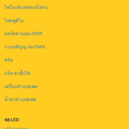
ไฟโมเฟ่ แฟลช สโตรบ
ไฟสตูดิโอ
บอร์ดควบคุม DMX
ระบบสัญญาณ DMX
ทรัส
แร็ค ขาตั้งไฟ
เครื่องทำเอฟเฟค
น้ำยาทำเอฟเฟค
จอ LED
LED Solution