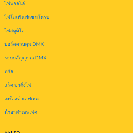
ไฟฟอลโล่
ไฟโมเฟ่ แฟลช สโตรบ
ไฟสตูดิโอ
บอร์ดควบคุม DMX
ระบบสัญญาณ DMX
ทรัส
แร็ค ขาตั้งไฟ
เครื่องทำเอฟเฟค
น้ำยาทำเอฟเฟค
จอ LED