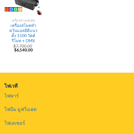
เครื่องทำเอฟเฟค
เครื่องสโมคทำ
ควันแอลอีดีแนว
ตั้ง 1500 วัตต์
รีโมท + DMX
$
7,700.00
Original
Current
$
6,540.00
price
price
was:
is:
$7,700.00.
$6,540.00.
ไฟเวที
ไฟพาร์
ไฟบีม มูฟวิ่งเฮด
ไฟเลเซอร์