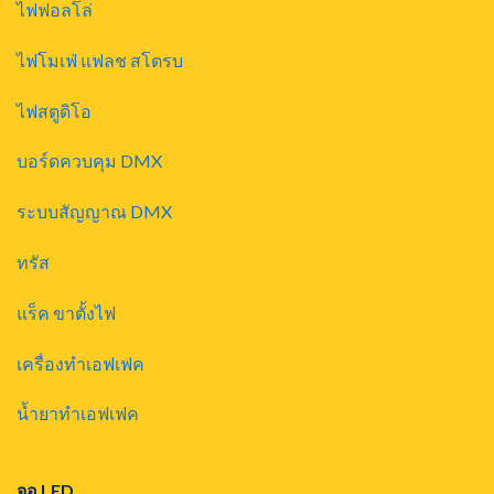
ไฟฟอลโล่
ไฟโมเฟ่ แฟลช สโตรบ
ไฟสตูดิโอ
บอร์ดควบคุม DMX
ระบบสัญญาณ DMX
ทรัส
แร็ค ขาตั้งไฟ
เครื่องทำเอฟเฟค
น้ำยาทำเอฟเฟค
จอ LED