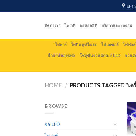
Skip
แผนที
to
content
ติดต่อเรา
ไฟเวที
จอแอลอีดี
บริการและผลงาน
ไฟพาร์
ไฟบีม มูฟวิ่งเฮด
ไฟเลเซอร์
ไฟฟอลโ
น้ำยาทำเอฟเฟค
โซลูชั่นจอแสดงผล LED
จอแส
HOME
/
PRODUCTS TAGGED “เครื่อ
BROWSE
จอ LED
ไฟเวที