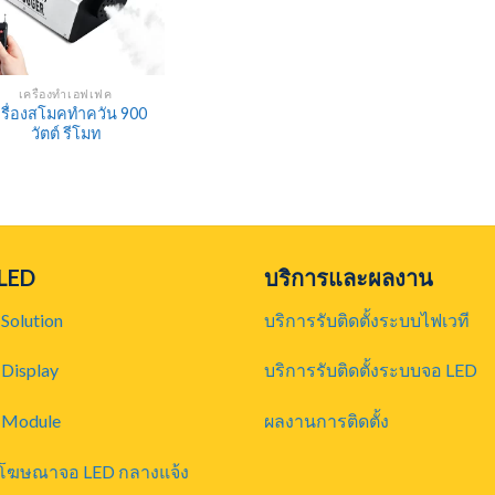
เครื่องทำเอฟเฟค
รื่องสโมคทำควัน 900
วัตต์ รีโมท
 LED
บริการและผลงาน
Solution
บริการรับติดตั้งระบบไฟเวที
Display
บริการรับติดตั้งระบบจอ LED
 Module
ผลงานการติดตั้ง
ยโฆษณาจอ LED กลางแจ้ง