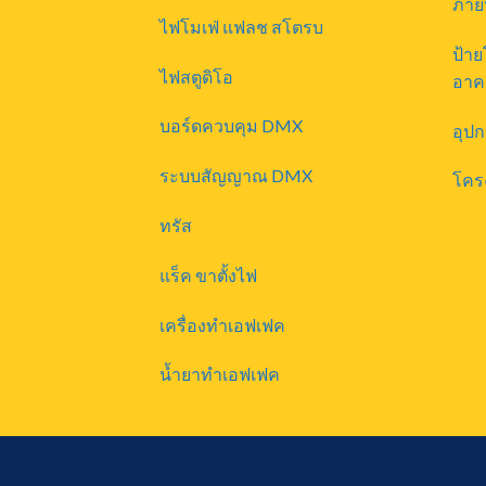
ภาย
ไฟโมเฟ่ แฟลช สโตรบ
ป้า
ไฟสตูดิโอ
อาค
บอร์ดควบคุม DMX
อุป
ระบบสัญญาณ DMX
โคร
ทรัส
แร็ค ขาตั้งไฟ
เครื่องทำเอฟเฟค
น้ำยาทำเอฟเฟค