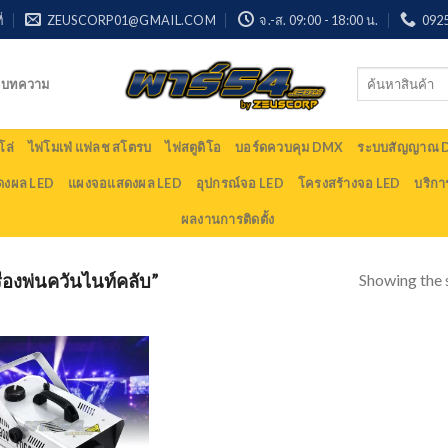
่
ZEUSCORP01@GMAIL.COM
จ.-ส. 09:00 - 18:00 น.
092
Search
บทความ
for:
ล่
ไฟโมเฟ่ แฟลช สโตรบ
ไฟสตูดิโอ
บอร์ดควบคุม DMX
ระบบสัญญาณ
ดงผล LED
แผงจอแสดงผล LED
อุปกรณ์จอ LED
โครงสร้างจอ LED
บริกา
ผลงานการติดตั้ง
Showing the s
งพ่นควันไนท์คลับ”