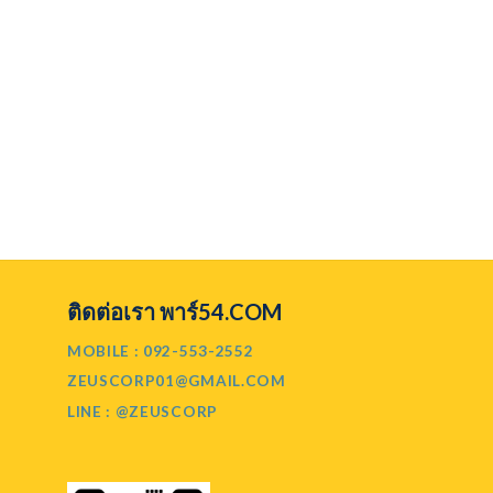
ติดต่อเรา พาร์54.COM
MOBILE : 092-553-2552
ZEUSCORP01@GMAIL.COM
LINE : @ZEUSCORP