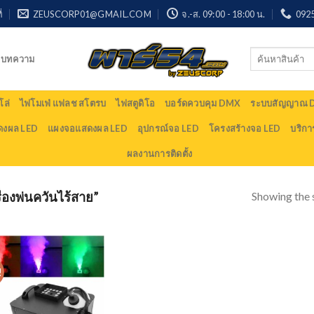
่
ZEUSCORP01@GMAIL.COM
จ.-ส. 09:00 - 18:00 น.
092
Search
บทความ
for:
ล่
ไฟโมเฟ่ แฟลช สโตรบ
ไฟสตูดิโอ
บอร์ดควบคุม DMX
ระบบสัญญาณ
ดงผล LED
แผงจอแสดงผล LED
อุปกรณ์จอ LED
โครงสร้างจอ LED
บริกา
ผลงานการติดตั้ง
Showing the s
งพ่นควันไร้สาย”
!