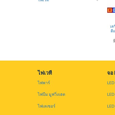
เค
ดี
ไฟเวที
จอ
ไฟพาร์
LED 
ไฟบีม มูฟวิ่งเฮด
LED 
ไฟเลเซอร์
LED