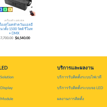
เครื่องทำเอฟเฟค
รื่องสโมคทำควันแอลอี
แนวตั้ง 1500 วัตต์ รีโมท
+ DMX
Original
Current
$
7,700.00
$
6,540.00
price
price
was:
is:
$7,700.00.
$6,540.00.
 LED
บริการและผลงาน
Solution
บริการรับติดตั้งระบบไฟเวที
Display
บริการรับติดตั้งระบบจอ LED
 Module
ผลงานการติดตั้ง