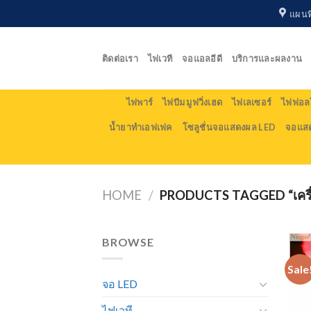
Skip
แผนที
to
content
ติดต่อเรา
ไฟเวที
จอแอลอีดี
บริการและผลงาน
ไฟพาร์
ไฟบีม มูฟวิ่งเฮด
ไฟเลเซอร์
ไฟฟอลโ
น้ำยาทำเอฟเฟค
โซลูชั่นจอแสดงผล LED
จอแส
HOME
/
PRODUCTS TAGGED “เครื่อ
BROWSE
Sale
จอ LED
ไฟเวที