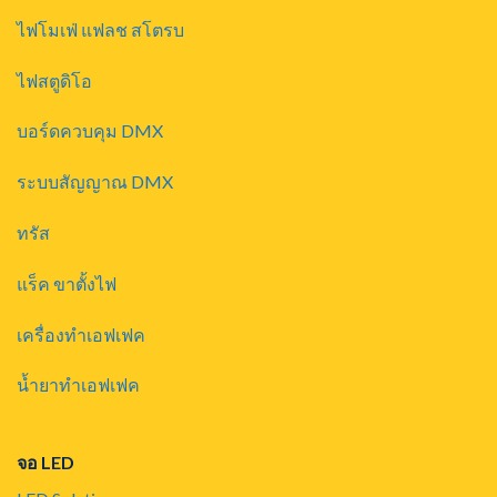
ไฟโมเฟ่ แฟลช สโตรบ
ไฟสตูดิโอ
บอร์ดควบคุม DMX
ระบบสัญญาณ DMX
ทรัส
แร็ค ขาตั้งไฟ
เครื่องทำเอฟเฟค
น้ำยาทำเอฟเฟค
จอ LED