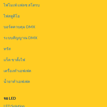
ไฟโมเฟ่ แฟลช สโตรบ
ไฟสตูดิโอ
บอร์ดควบคุม DMX
ระบบสัญญาณ DMX
ทรัส
แร็ค ขาตั้งไฟ
เครื่องทำเอฟเฟค
น้ำยาทำเอฟเฟค
จอ LED
LED Solution