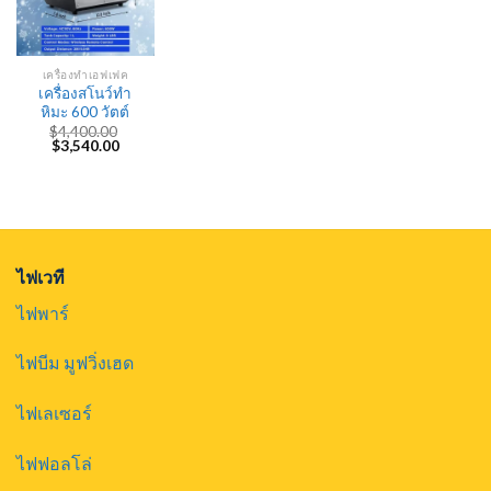
เครื่องทำเอฟเฟค
เครื่องสโนว์ทำ
หิมะ 600 วัตต์
$
4,400.00
Original
Current
$
3,540.00
price
price
was:
is:
$4,400.00.
$3,540.00.
ไฟเวที
ไฟพาร์
ไฟบีม มูฟวิ่งเฮด
ไฟเลเซอร์
ไฟฟอลโล่