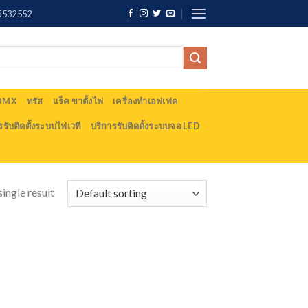
5532552
 DMX
ทรัส
แร็ค ขาตั้งไฟ
เครื่องทำเอฟเฟค
รรับติดตั้งระบบไฟเวที
บริการรับติดตั้งระบบจอ LED
ingle result