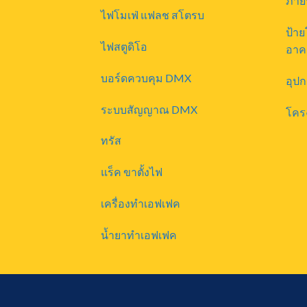
ภาย
ไฟโมเฟ่ แฟลช สโตรบ
ป้า
ไฟสตูดิโอ
อาค
บอร์ดควบคุม DMX
อุป
ระบบสัญญาณ DMX
โคร
ทรัส
แร็ค ขาตั้งไฟ
เครื่องทำเอฟเฟค
น้ำยาทำเอฟเฟค