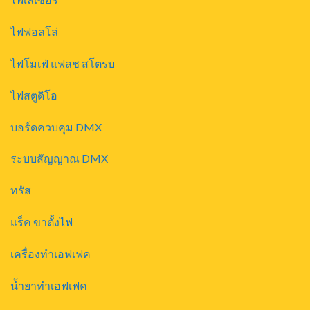
ไฟฟอลโล่
ไฟโมเฟ่ แฟลช สโตรบ
ไฟสตูดิโอ
บอร์ดควบคุม DMX
ระบบสัญญาณ DMX
ทรัส
แร็ค ขาตั้งไฟ
เครื่องทำเอฟเฟค
น้ำยาทำเอฟเฟค