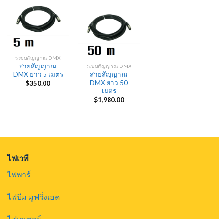
ระบบสัญญาณ DMX
สายสัญญาณ
ระบบสัญญาณ DMX
DMX ยาว 5 เมตร
สายสัญญาณ
DMX ยาว 50
$
350.00
เมตร
$
1,980.00
ไฟเวที
ไฟพาร์
ไฟบีม มูฟวิ่งเฮด
ไฟเลเซอร์