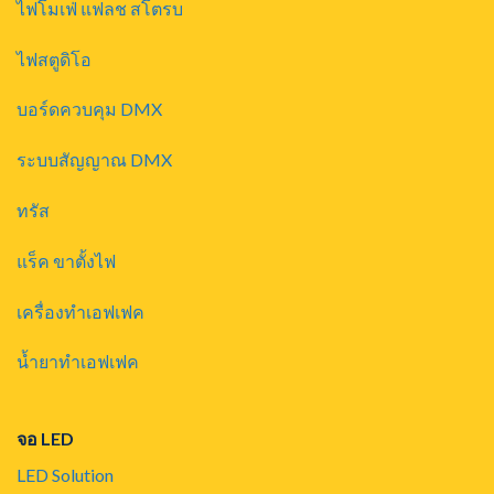
ไฟโมเฟ่ แฟลช สโตรบ
ไฟสตูดิโอ
บอร์ดควบคุม DMX
ระบบสัญญาณ DMX
ทรัส
แร็ค ขาตั้งไฟ
เครื่องทำเอฟเฟค
น้ำยาทำเอฟเฟค
จอ LED
LED Solution