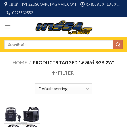
Skip
แผนที่
ZEUSCORP01@GMAIL.COM
จ.-ส. 09:00 - 18:00 น.
to
0925532552
content
Search
for:
HOME
/
PRODUCTS TAGGED “เลเซอร์ RGB 2W”
FILTER